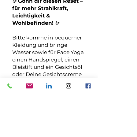
✨ Gönn dir diesen Reset –
für mehr Strahlkraft,
Leichtigkeit &
Wohlbefinden! ✨
Bitte komme in bequemer
Kleidung und bringe
Wasser sowie für Face Yoga
einen Handspiegel, einen
Bleistift und ein Gesichtsöl
oder Deine Gesichtscreme
mit.
Diejenigen unter Euch, die
nicht Mitglieder im
Ambiance Sports & SPA
sind, zahlen jeweils am Tag
der Veranstaltung eine
reduzierte Tagespauschale