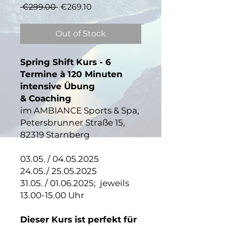
Regular
Sale
 €299.00 
€269.10
Price
Price
Out of Stock
Spring Shift Kurs - 6
Termine à 120 Minuten
intensive Übung
& Coaching
im AMBIANCE Sports & Spa,
Petersbrunner Straße 15,
82319 Starnberg
03.05. / 04.05.2025
24.05./ 25.05.2025
31.05. / 01.06.2025; jeweils
13.00-15.00 Uhr
Dieser Kurs ist perfekt für