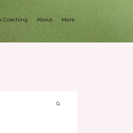
o Coaching
About
More