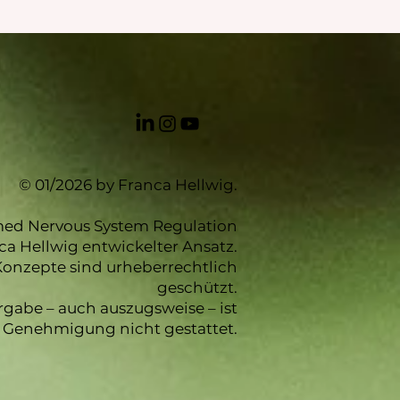
© 01/2026 by Franca Hellwig.
rmed Nervous System Regulation
nca Hellwig entwickelter Ansatz.
 Konzepte sind urheberrechtlich
geschützt.
gabe – auch auszugsweise – ist
e Genehmigung nicht gestattet.