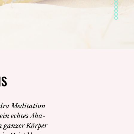
IS
IS
dra Meditation
ein echtes Aha-
n ganzer Körper