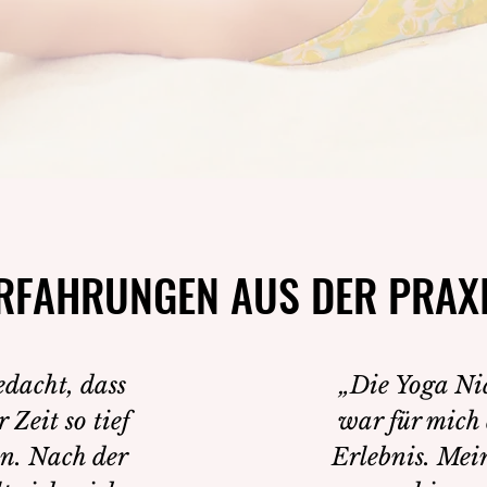
RFAHRUNGEN AUS DER PRAX
RFAHRUNGEN AUS DER PRAX
edacht, dass
„Die Yoga Ni
 Zeit so tief
war für mich 
n. Nach der
Erlebnis. Mei