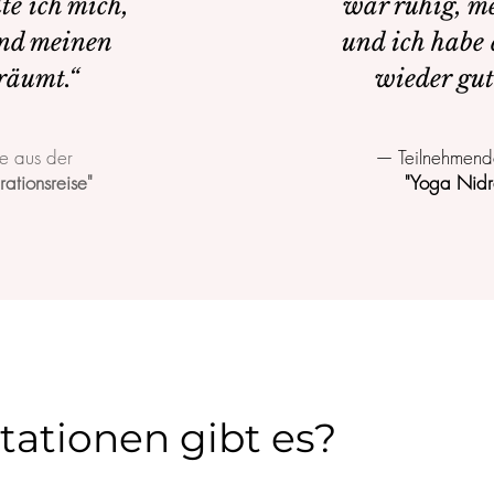
te ich mich,
war ruhig, me
and meinen
und ich habe
räumt.“
wieder gut
e aus der
— Teilnehmen
ationsreise"
"Yoga Nidr
ationen gibt es?