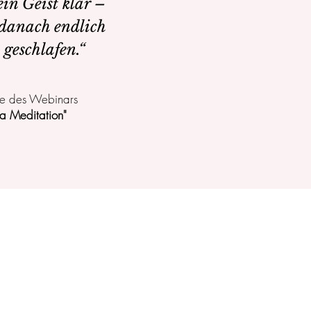
in Geist klar –
 danach endlich
 geschlafen.“
de des Webinars
a Meditation"