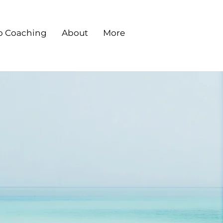
o Coaching
About
More