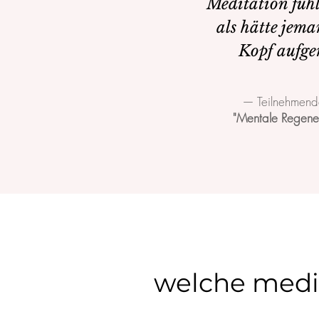
Meditation fühl
als hätte jem
Kopf aufge
— Teilnehmend
"Mentale Regener
welche medit