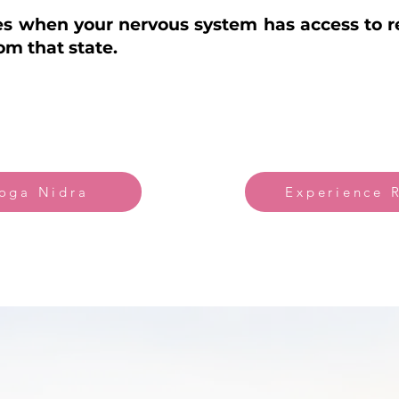
 when your nervous system has access to re
om that state.
Yoga Nidra
Experience 