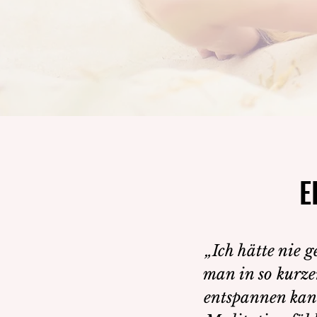
E
E
„Ich hätte nie g
man in so kurzer
entspannen kan