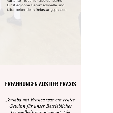
Variante – ideal für diverse Teams,
Einstieg ohne Hemmschwelle und
Mitarbeitende in Belastungsphasen.
ERFAHRUNGEN AUS DER PRAXIS
ERFAHRUNGEN AUS DER PRAXIS
„Zumba mit Franca war ein echter
Gewinn für unser Betriebliches
Gesundheitsmanagement. Die