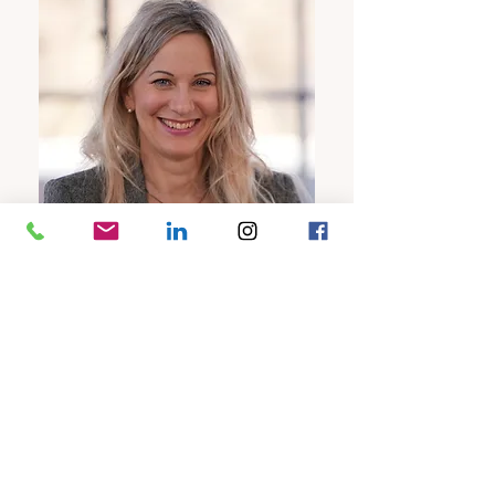
Dipl. Ing. Franca Hellwig
Zertifizierte Zumba®
Instructorin (B1, B2, Zumba
Gold®)
Tanzpädagogin &